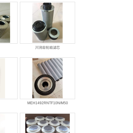
川润齿轮箱滤芯
MEH1492RNTF10N/M50