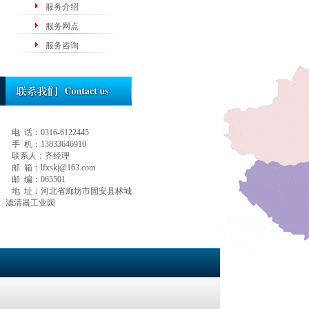
服务介绍
服务网点
服务咨询
电
话：
0316-6122445
手
机：
13833646910
联系人：齐经理
邮
箱：
lfxskj@163.com
邮
编：
065501
地
址：河北省廊坊市固安县林城
滤清器工业园
|
关于我们
|
联系
版权所有 Copyri