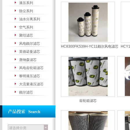
液压系列
除尘系列
油水分离系列
空气系列
聚结滤芯
风电颇尔滤芯
HC8300FKS39H-YC11颇尔风电滤芯
HCY
英德诺曼滤芯
唐纳森滤芯
风电齿轮箱滤芯
黎明液压滤芯
大流量液压滤芯
颇尔滤芯
齿轮箱滤芯
请选择分类