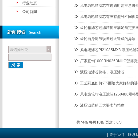
行业动态
风电齿轮箱滤芯在选购时需注意哪
公司新闻
风电齿轮箱滤芯有没有型号不同但
齿轮箱滤芯过滤精度应满足预定要
齿轮自身周节误差过大造成的异响
请选择分类
风电场滤芯PI2108SMX3 液压站
厂家直销1000RN025BNHC贺
液压油滤芯价格，液压滤芯
工艺到底如何?下面给大家好好的
风电齿轮箱液压滤芯1250486规格
液压滤芯的五大要求与精度
共74条 每页10条 页次：6/8
|
关于我们
|
联系